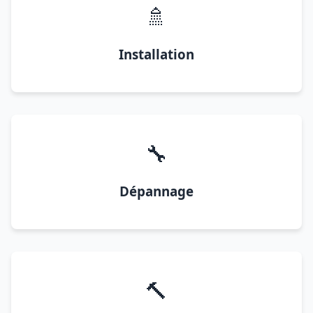
🚿
Installation
🔧
Dépannage
🔨