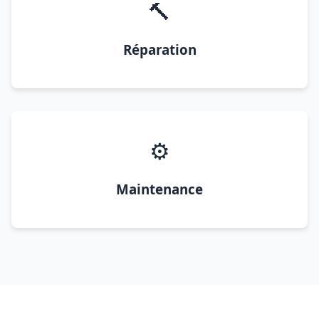
🔨
Réparation
⚙️
Maintenance