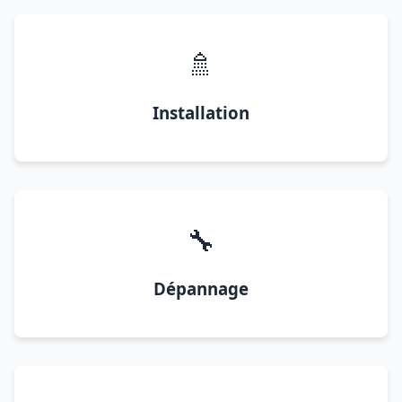
🚿
Installation
🔧
Dépannage