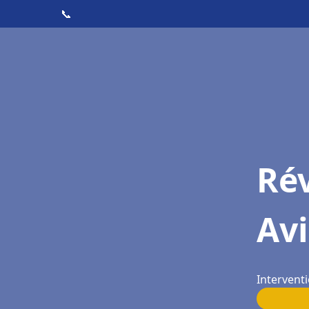
📞
Rév
Av
Interventi