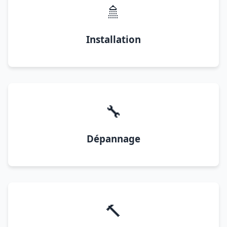
🚿
Installation
🔧
Dépannage
🔨