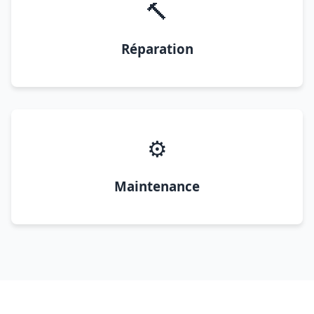
🔨
Réparation
⚙️
Maintenance