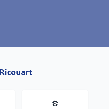
 Ricouart
⚙️