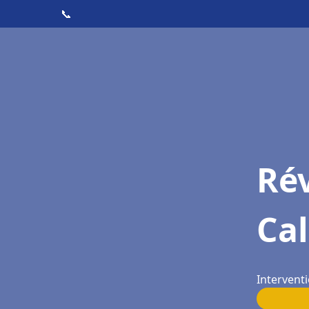
📞
Rév
Ca
Interventi