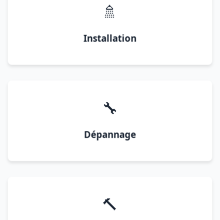
🚿
Installation
🔧
Dépannage
🔨