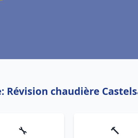
e: Révision chaudière Castels
🔧
🔨