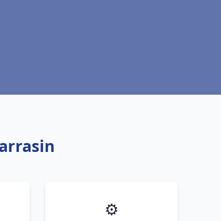
arrasin
⚙️