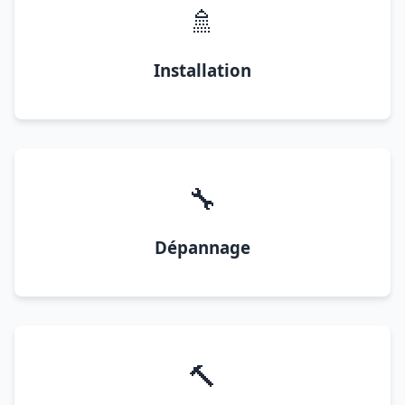
🚿
Installation
🔧
Dépannage
🔨