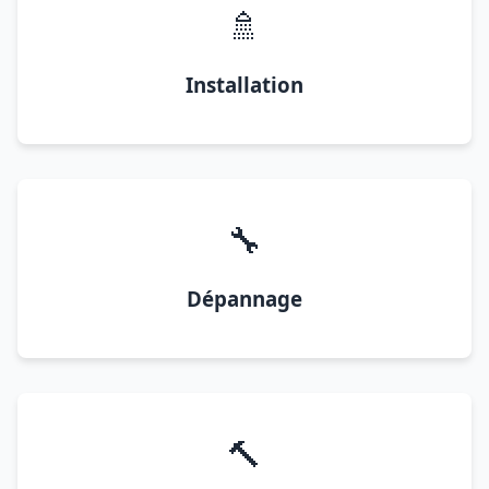
🚿
Installation
🔧
Dépannage
🔨