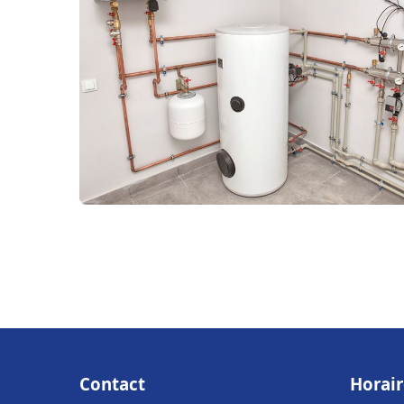
Contact
Horair