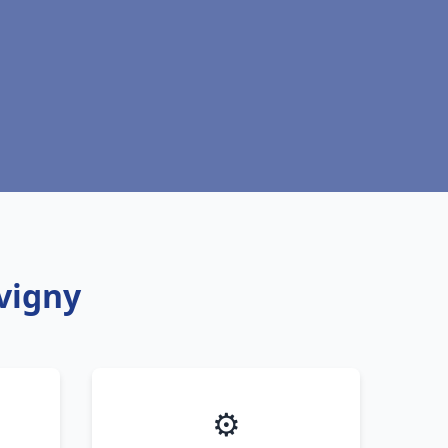
vigny
⚙️