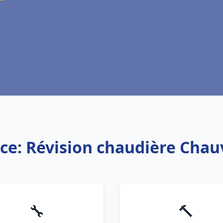
ice: Révision chaudière Chau
🔧
🔨