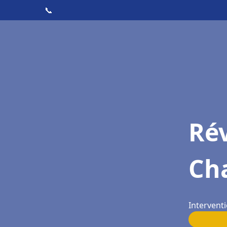
📞
Rév
Ch
Intervent