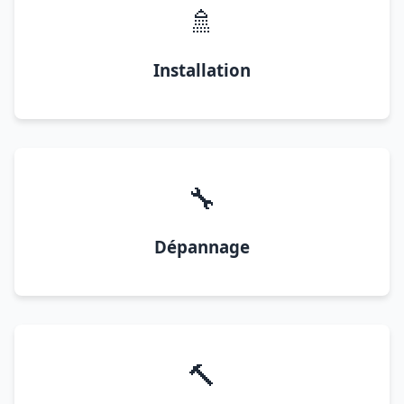
🚿
Installation
🔧
Dépannage
🔨