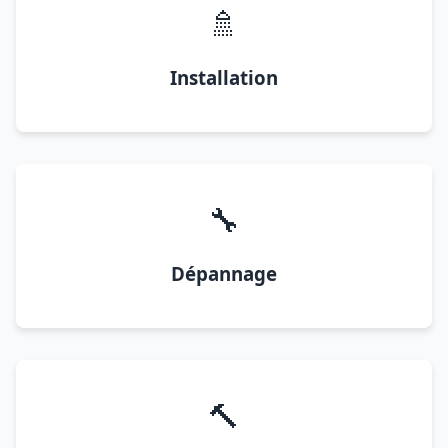
🚿
Installation
🔧
Dépannage
🔨