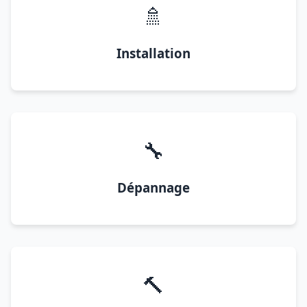
🚿
Installation
🔧
Dépannage
🔨