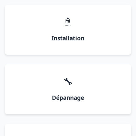
🚿
Installation
🔧
Dépannage