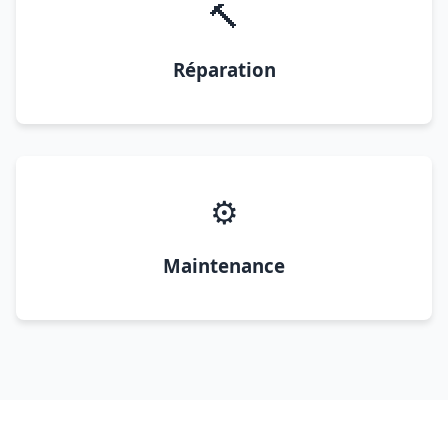
🔨
Réparation
⚙️
Maintenance