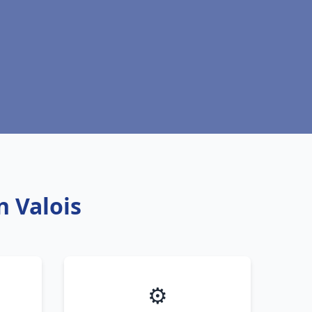
n Valois
⚙️