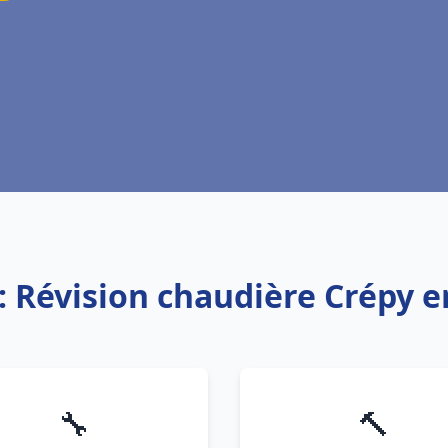
: Révision chaudière Crépy e
🔧
🔨