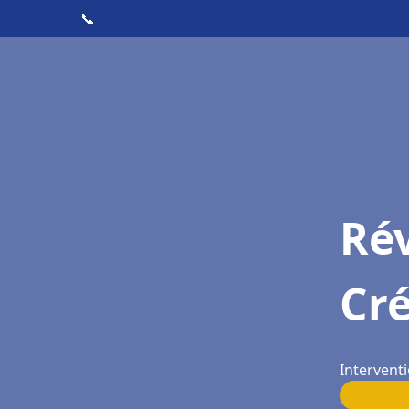
📞
Rév
Cré
Interventi