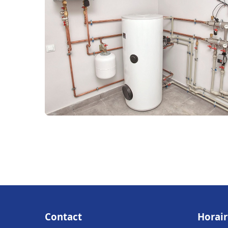
Contact
Horair