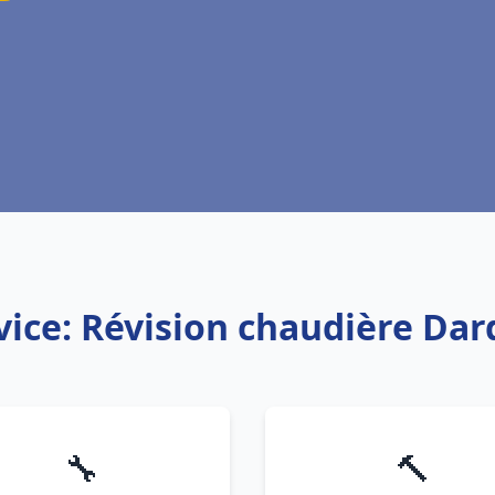
vice: Révision chaudière Dard
🔧
🔨