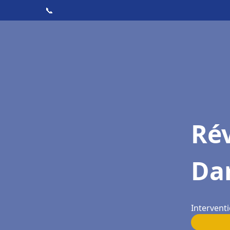
📞
Rév
Dar
Interventi