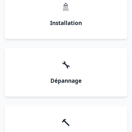
🚿
Installation
🔧
Dépannage
🔨