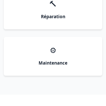
🔨
Réparation
⚙️
Maintenance