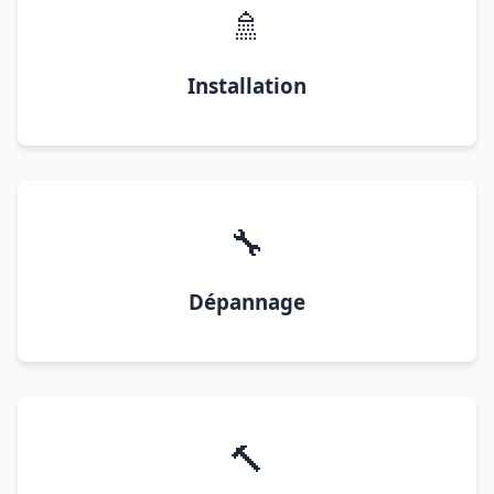
🚿
Installation
🔧
Dépannage
🔨