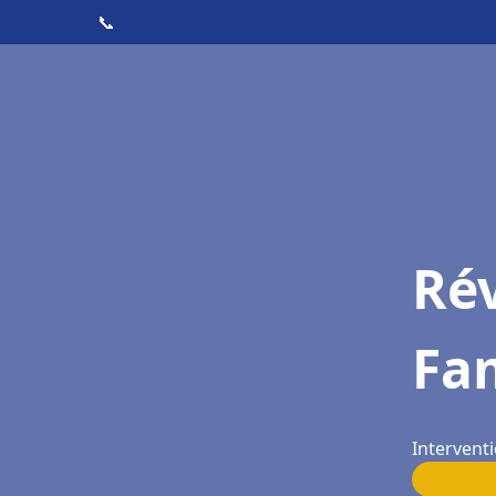
📞
Rév
Fa
Intervent