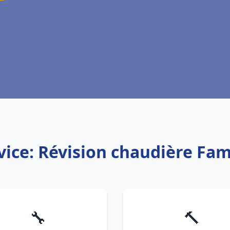
vice: Révision chaudière Fa
🔧
🔨