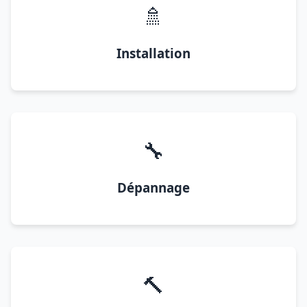
🚿
Installation
🔧
Dépannage
🔨