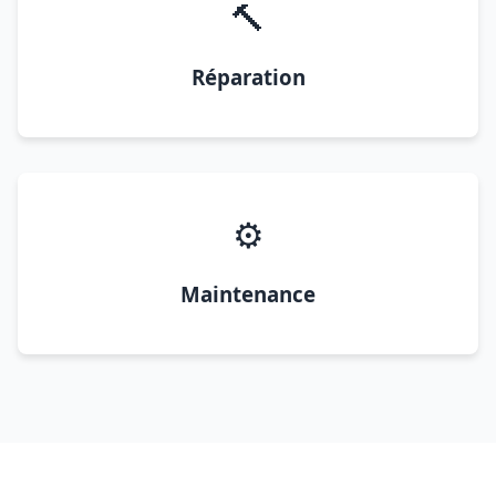
🔨
Réparation
⚙️
Maintenance