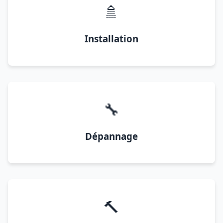
🚿
Installation
🔧
Dépannage
🔨