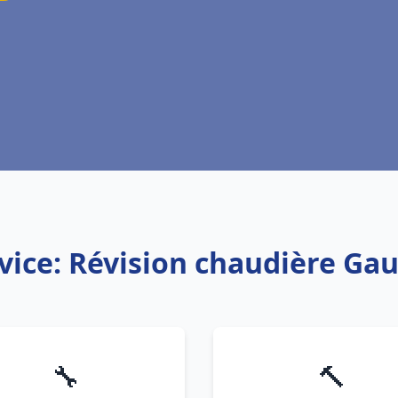
vice: Révision chaudière Ga
🔧
🔨