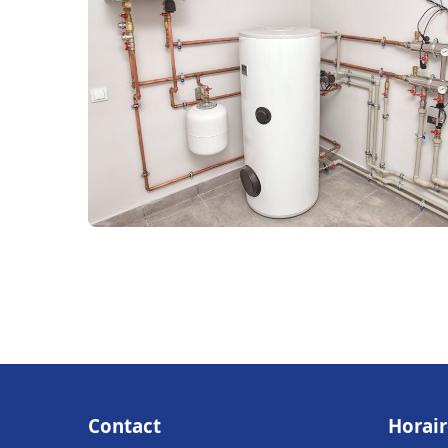
Contact
Horair