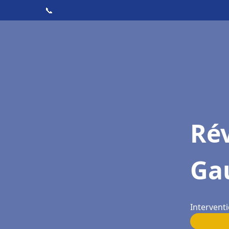
📞
Rév
Ga
Intervent