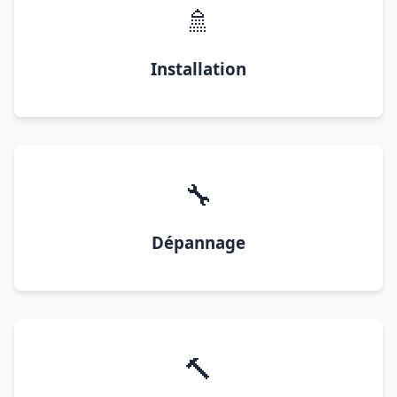
🚿
Installation
🔧
Dépannage
🔨