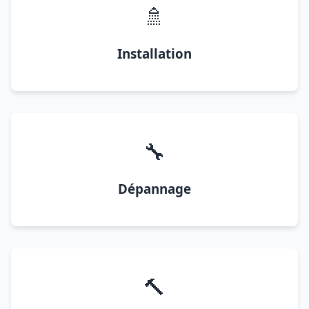
🚿
Installation
🔧
Dépannage
🔨