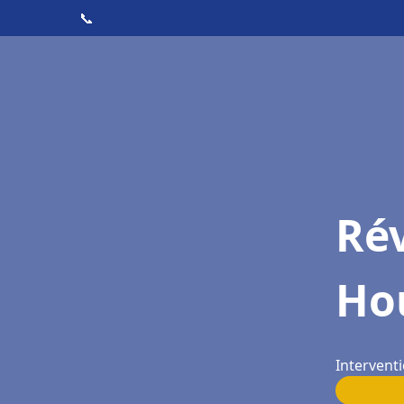
📞
Rév
Hou
Interventi