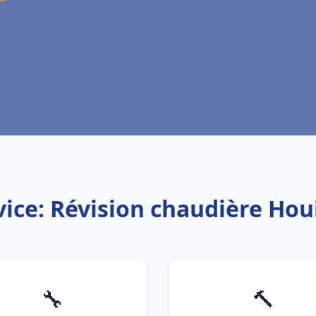
vice: Révision chaudière Houi
🔧
🔨