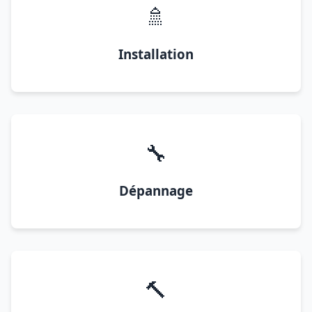
🚿
Installation
🔧
Dépannage
🔨