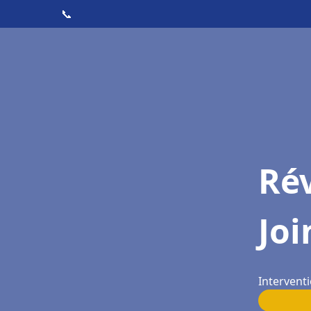
📞
Rév
Joi
Interventi