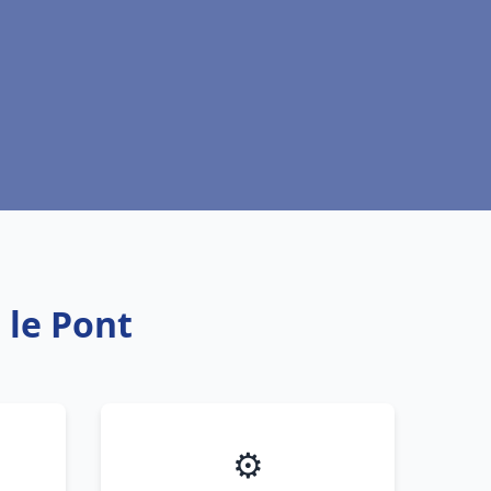
 le Pont
⚙️