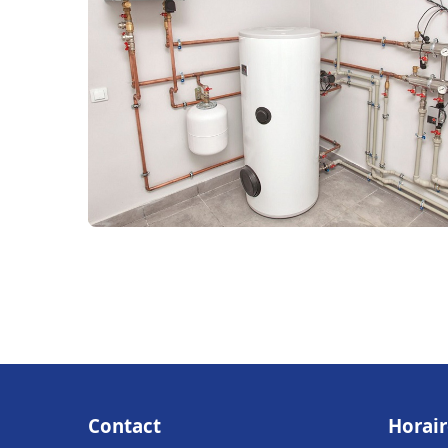
Contact
Horair