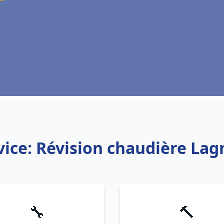
vice: Révision chaudière Lag
🔧
🔨