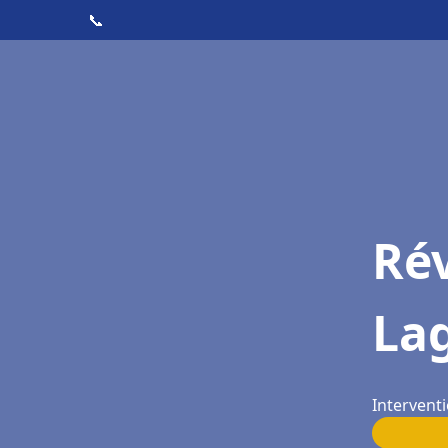
📞
Rév
La
Interventi