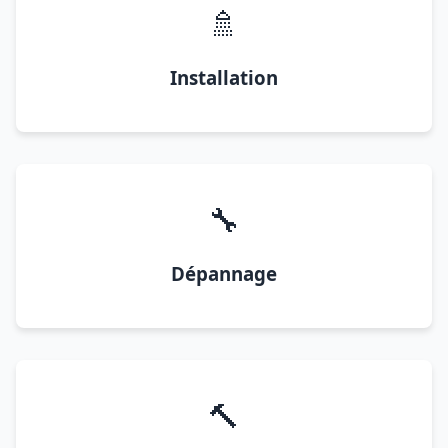
🚿
Installation
🔧
Dépannage
🔨