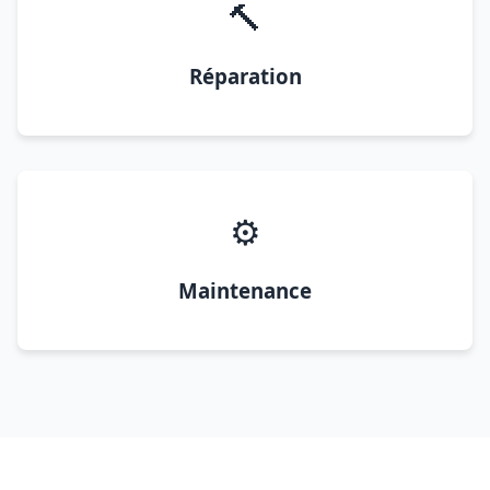
🔨
Réparation
⚙️
Maintenance