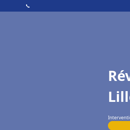
📞
Rév
Lil
Interventi