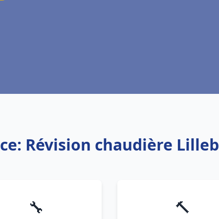
ce: Révision chaudière Lill
🔧
🔨