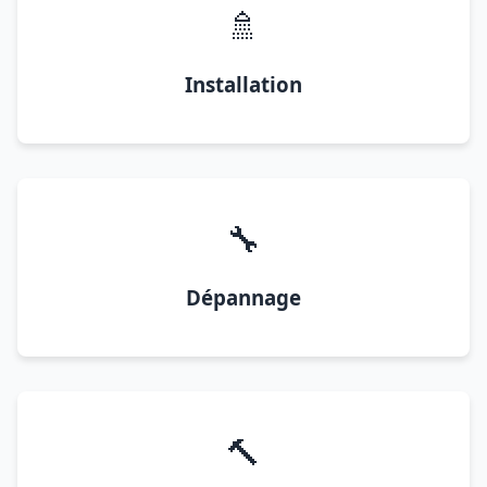
🚿
Installation
🔧
Dépannage
🔨