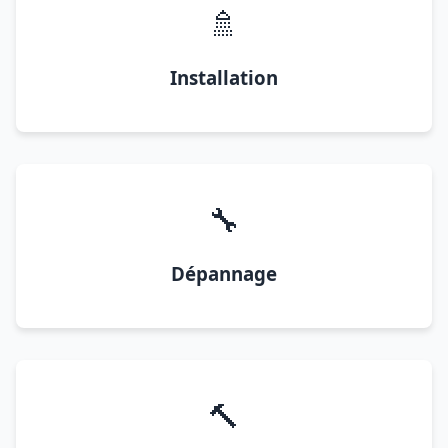
🚿
Installation
🔧
Dépannage
🔨