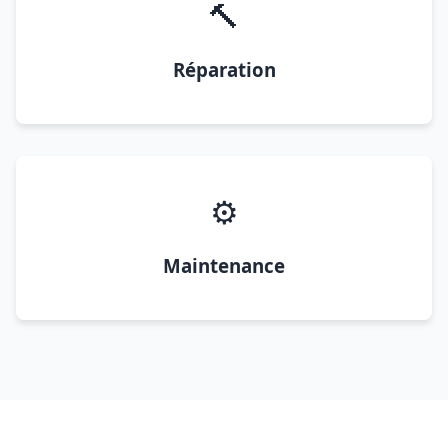
🔨
Réparation
⚙️
Maintenance