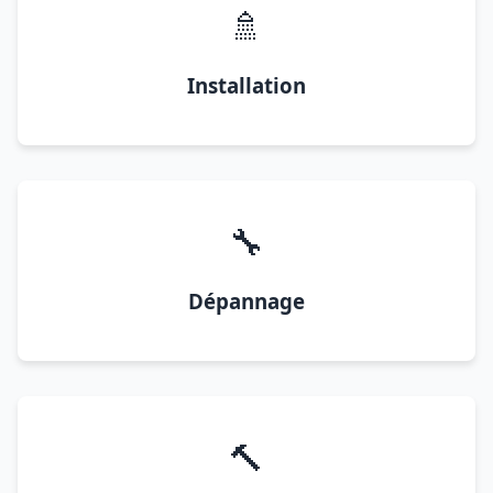
🚿
Installation
🔧
Dépannage
🔨