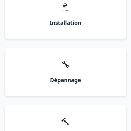
🚿
Installation
🔧
Dépannage
🔨