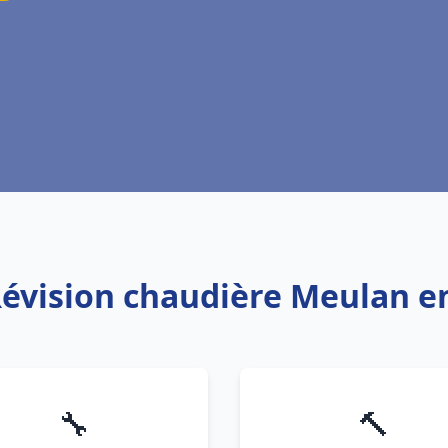
Révision chaudière Meulan e
🔧
🔨