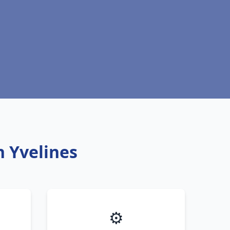
n Yvelines
⚙️