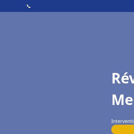
📞
Rév
Me
Interventi