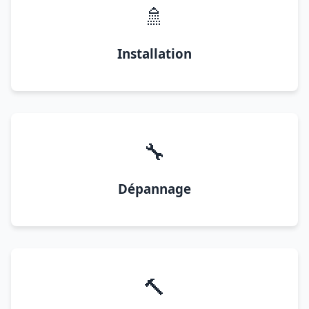
🚿
Installation
🔧
Dépannage
🔨