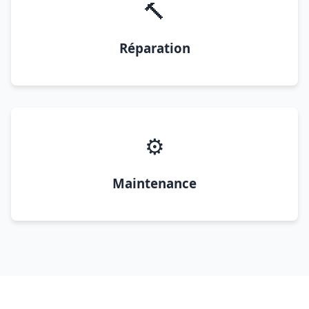
🔨
Réparation
⚙️
Maintenance