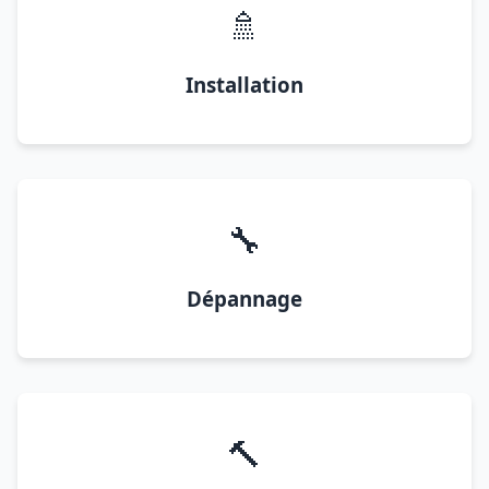
🚿
Installation
🔧
Dépannage
🔨