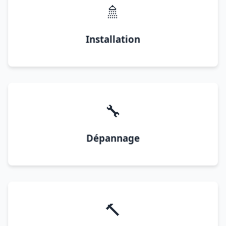
🚿
Installation
🔧
Dépannage
🔨