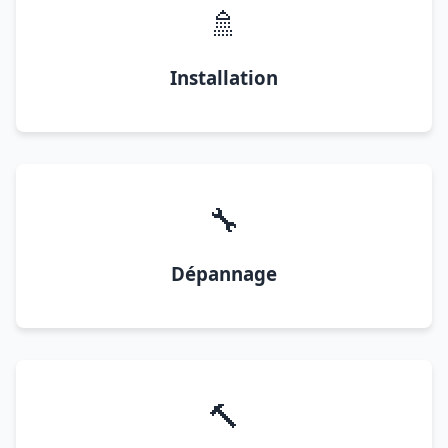
🚿
Installation
🔧
Dépannage
🔨