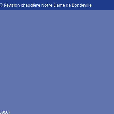
🕒 Révision chaudière Notre Dame de Bondeville
6960)