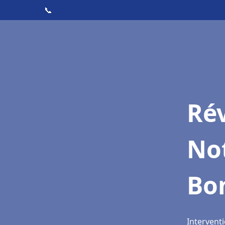
📞
Rév
No
Bon
Intervent