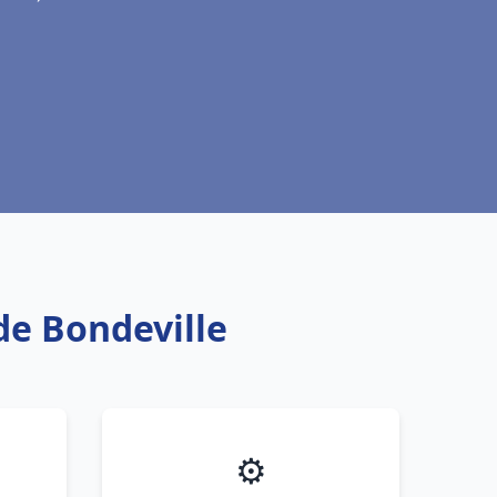
de Bondeville
⚙️