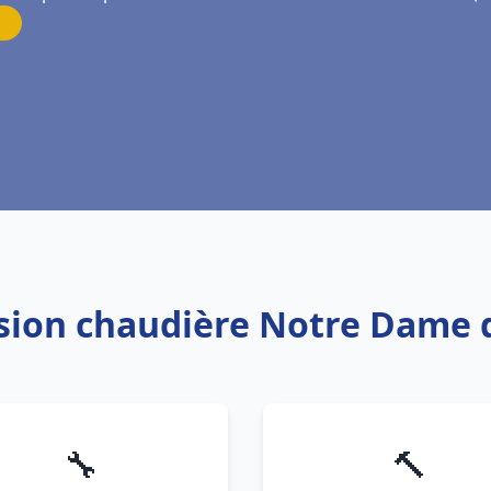
ision chaudière Notre Dame 
🔧
🔨