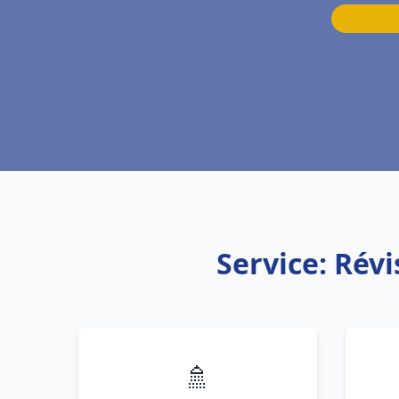
Service: Rév
🚿