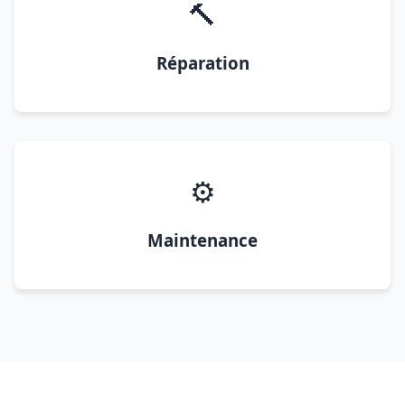
🔨
Réparation
⚙️
Maintenance