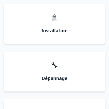
🚿
Installation
🔧
Dépannage