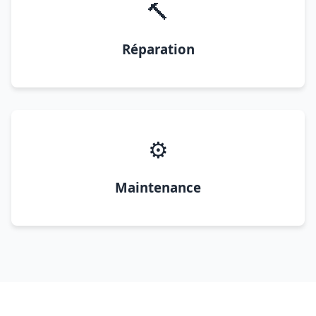
🔨
Réparation
⚙️
Maintenance