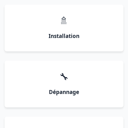
🚿
Installation
🔧
Dépannage