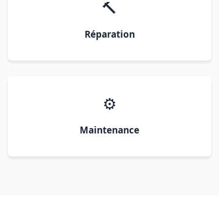
🔨
Réparation
⚙️
Maintenance