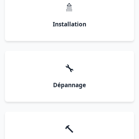
🚿
Installation
🔧
Dépannage
🔨